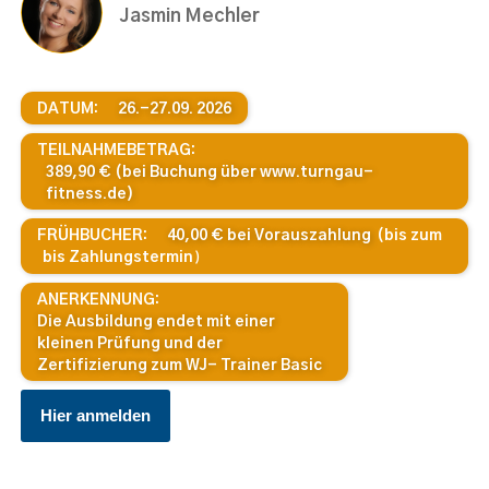
Jasmin Mechler
DATUM:
26.-27.09. 2026
TEILNAHMEBETRAG:
389,90 € (bei Buchung über www.turngau-
fitness.de)
FRÜHBUCHER:
40,00 € bei Vorauszahlung
(bis zum
bis Zahlungstermin
)
ANERKENNUNG:
Die Ausbildung endet mit einer
kleinen Prüfung und der
Zertifizierung zum WJ- Trainer Basic
Hier anmelden