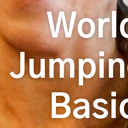
Worl
Jumpi
Basi