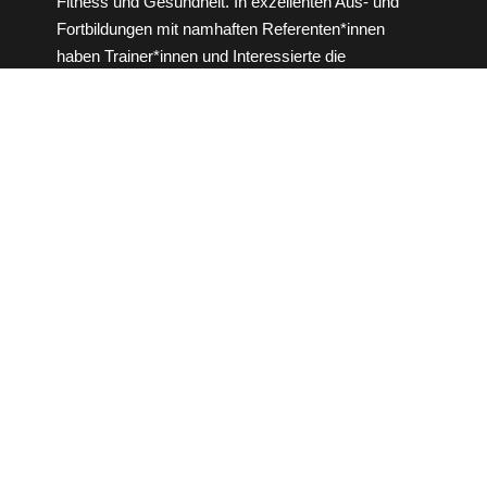
Fitness und Gesundheit. In exzellenten Aus- und
Fortbildungen mit namhaften Referenten*innen
haben Trainer*innen und Interessierte die
Möglichkeit, sich für die Fitnessbranche und den
Vereinssport weiterzubilden.
Übersicht
Startseite
Top Event
Fortbildungen
Referenten
Übungsleiter anfragen
Weiteres